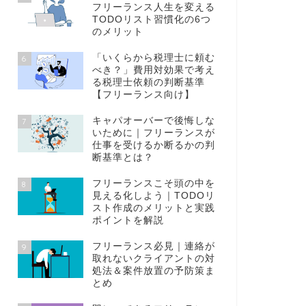
フリーランス人生を変える
TODOリスト習慣化の6つ
のメリット
「いくらから税理士に頼む
6
べき？」費用対効果で考え
る税理士依頼の判断基準
【フリーランス向け】
キャパオーバーで後悔しな
7
いために｜フリーランスが
仕事を受けるか断るかの判
断基準とは？
フリーランスこそ頭の中を
8
見える化しよう｜TODOリ
スト作成のメリットと実践
ポイントを解説
フリーランス必見｜連絡が
9
取れないクライアントの対
処法＆案件放置の予防策ま
とめ