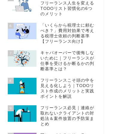
フリーランス人生を変える
TODOリスト習慣化の6つ
のメリット
「いくらから税理士に頼む
6
べき？」費用対効果で考え
る税理士依頼の判断基準
【フリーランス向け】
キャパオーバーで後悔しな
7
いために｜フリーランスが
仕事を受けるか断るかの判
断基準とは？
フリーランスこそ頭の中を
8
見える化しよう｜TODOリ
スト作成のメリットと実践
ポイントを解説
フリーランス必見｜連絡が
9
取れないクライアントの対
処法＆案件放置の予防策ま
とめ