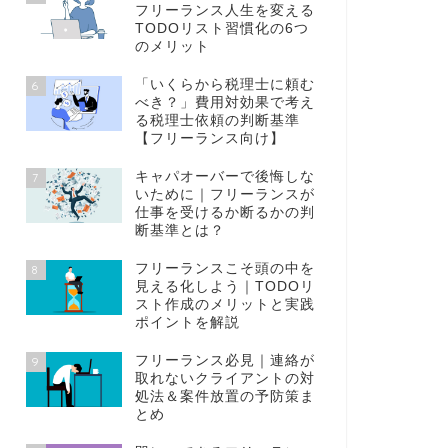
フリーランス人生を変える
TODOリスト習慣化の6つ
のメリット
「いくらから税理士に頼む
6
べき？」費用対効果で考え
る税理士依頼の判断基準
【フリーランス向け】
キャパオーバーで後悔しな
7
いために｜フリーランスが
仕事を受けるか断るかの判
断基準とは？
フリーランスこそ頭の中を
8
見える化しよう｜TODOリ
スト作成のメリットと実践
ポイントを解説
フリーランス必見｜連絡が
9
取れないクライアントの対
処法＆案件放置の予防策ま
とめ