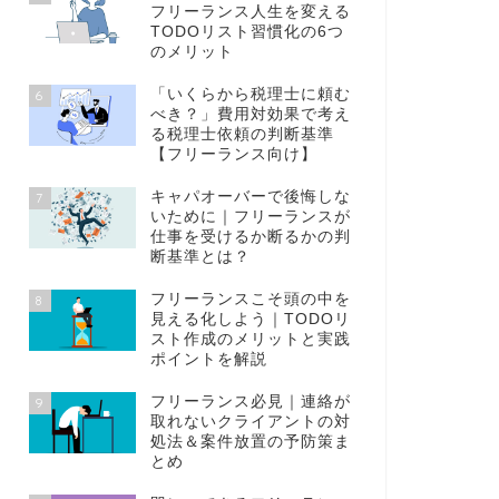
フリーランス人生を変える
TODOリスト習慣化の6つ
のメリット
「いくらから税理士に頼む
6
べき？」費用対効果で考え
る税理士依頼の判断基準
【フリーランス向け】
キャパオーバーで後悔しな
7
いために｜フリーランスが
仕事を受けるか断るかの判
断基準とは？
フリーランスこそ頭の中を
8
見える化しよう｜TODOリ
スト作成のメリットと実践
ポイントを解説
フリーランス必見｜連絡が
9
取れないクライアントの対
処法＆案件放置の予防策ま
とめ